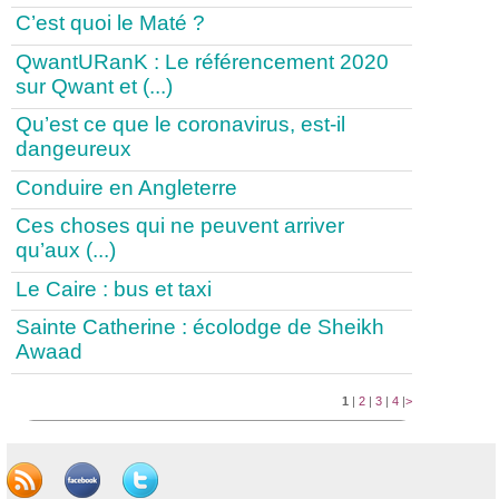
C’est quoi le Maté ?
QwantURanK : Le référencement 2020
sur Qwant et (...)
Qu’est ce que le coronavirus, est-il
dangeureux
Conduire en Angleterre
Ces choses qui ne peuvent arriver
qu’aux (...)
Le Caire : bus et taxi
Sainte Catherine : écolodge de Sheikh
Awaad
1
|
2
|
3
|
4
|
>
Publication