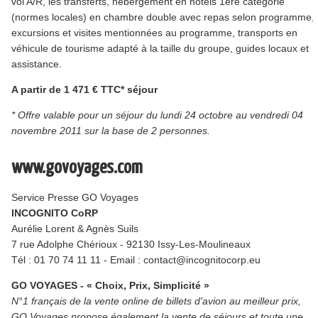
vol A/R, les transferts, hébergement en hôtels 1ère catégorie
(normes locales) en chambre double avec repas selon programme,
excursions et visites mentionnées au programme, transports en
véhicule de tourisme adapté à la taille du groupe, guides locaux et
assistance.
A partir de 1 471 € TTC* séjour
* Offre valable pour un séjour du lundi 24 octobre au vendredi 04
novembre 2011 sur la base de 2 personnes.
www.govoyages.com
Service Presse GO Voyages
INCOGNITO CoRP
Aurélie Lorent & Agnès Suils
7 rue Adolphe Chérioux - 92130 Issy-Les-Moulineaux
Tél : 01 70 74 11 11 - Email : contact@incognitocorp.eu
GO VOYAGES - « Choix, Prix, Simplicité »
N°1 français de la vente online de billets d'avion au meilleur prix,
GO Voyages propose également la vente de séjours et toute une