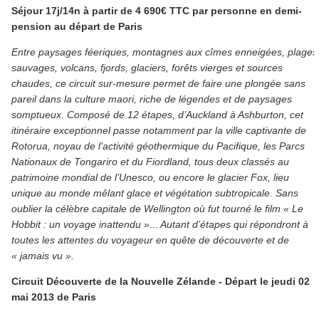
Séjour 17j/14n à partir de 4 690€ TTC par personne en demi-
pension au départ de Paris
Entre paysages féeriques, montagnes aux cîmes enneigées, plages
sauvages, volcans, fjords, glaciers, forêts vierges et sources
chaudes, ce circuit sur-mesure permet de faire une plongée sans
pareil dans la culture maori, riche de légendes et de paysages
somptueux. Composé de 12 étapes, d’Auckland à Ashburton, cet
itinéraire exceptionnel passe notamment par la ville captivante de
Rotorua, noyau de l’activité géothermique du Pacifique, les Parcs
Nationaux de Tongariro et du Fiordland, tous deux classés au
patrimoine mondial de l’Unesco, ou encore le glacier Fox, lieu
unique au monde mêlant glace et végétation subtropicale. Sans
oublier la célèbre capitale de Wellington où fut tourné le film « Le
Hobbit : un voyage inattendu »... Autant d’étapes qui répondront à
toutes les attentes du voyageur en quête de découverte et de
« jamais vu ».
Circuit Découverte de la Nouvelle Zélande - Départ le jeudi 02
mai 2013 de Paris