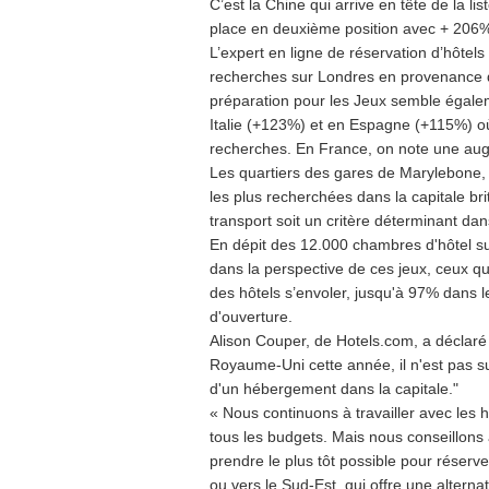
C’est la Chine qui arrive en tête de la 
place en deuxième position avec + 206%,
L’expert en ligne de réservation d’hôt
recherches sur Londres en provenance de
préparation pour les Jeux semble égal
Italie (+123%) et en Espagne (+115%) où
recherches. En France, on note une au
Les quartiers des gares de Marylebone, 
les plus recherchées dans la capitale bri
transport soit un critère déterminant dans
En dépit des 12.000 chambres d'hôtel su
dans la perspective de ces jeux, ceux qui
des hôtels s’envoler, jusqu'à 97% dans le
d'ouverture.
Alison Couper, de Hotels.com, a déclaré 
Royaume-Uni cette année, il n'est pas s
d'un hébergement dans la capitale."
« Nous continuons à travailler avec les h
tous les budgets. Mais nous conseillons
prendre le plus tôt possible pour réserve
ou vers le Sud-Est, qui offre une altern