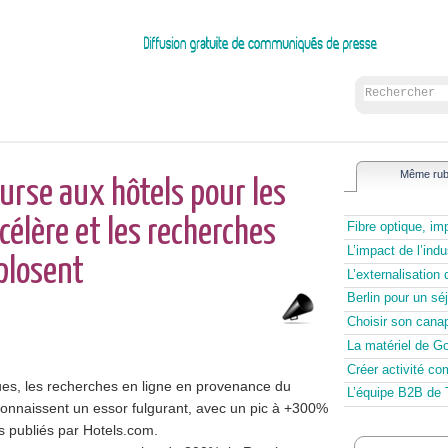
Même rub
ourse aux hôtels pour les
élère et les recherches
Fibre optique, im
L’impact de l’indu
plosent
L’externalisation 
Berlin pour un sé
Choisir son cana
La matériel de Gol
Créer activité c
es, les recherches en ligne en provenance du
L’équipe B2B de 
connaissent un essor fulgurant, avec un pic à +300%
es publiés par Hotels.com.