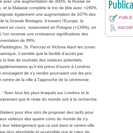
liste avec une augmentation de 300%, la Russie se
Public
 et la Malaisie complète le trio de tête avec +190%.
els signale également une augmentation de 107% des
PUBLI
 la Grande Bretagne. A travers l’Europe, la
ement en cours, notamment en Pologne (+139%), en
INSCRI
 l’on recense une croissance significatives des
gmentation de 89%.
Paddington, St. Pancras et Victoria étant les zones
tannique, il semble que la facilité d’accès par
 la liste de souhaits des visiteurs potentiels.
pplémentaires qu’il est prévu d’ouvrir à Londres
 envisagent de s’y rendre pourraient voir les prix
 centre de la ville à l'approche de la cérémonie
: "Avec tous les yeux braqués sur Londres et le
urprenant que le reste du monde soit à la recherche
ôteliers pour être sûrs de proposer des tarifs pour
 aux visiteurs des quatre coins du monde de s’y
r leur hébergement que ce soit dans le centre-ville
ative plus abordable et accessible que le cœur de