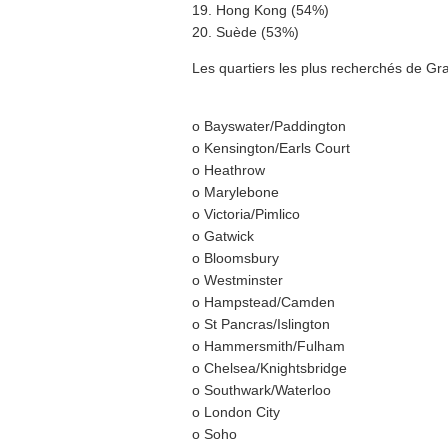
19. Hong Kong (54%)
20. Suède (53%)
Les quartiers les plus recherchés de Gr
o Bayswater/Paddington
o Kensington/Earls Court
o Heathrow
o Marylebone
o Victoria/Pimlico
o Gatwick
o Bloomsbury
o Westminster
o Hampstead/Camden
o St Pancras/Islington
o Hammersmith/Fulham
o Chelsea/Knightsbridge
o Southwark/Waterloo
o London City
o Soho