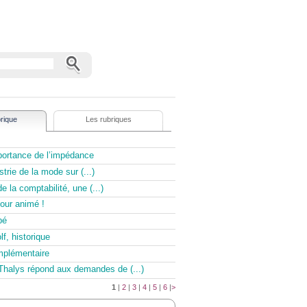
rique
Les rubriques
portance de l’impédance
strie de la mode sur (...)
de la comptabilité, une (...)
jour animé !
pé
f, historique
omplémentaire
Thalys répond aux demandes de (...)
1
|
2
|
3
|
4
|
5
|
6
|
>