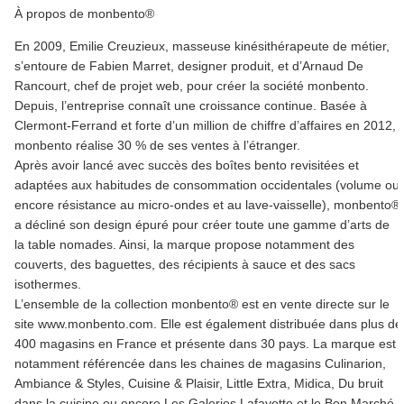
À propos de monbento®
En 2009, Emilie Creuzieux, masseuse kinésithérapeute de métier,
s’entoure de Fabien Marret, designer produit, et d’Arnaud De
Rancourt, chef de projet web, pour créer la société monbento.
Depuis, l’entreprise connaît une croissance continue. Basée à
Clermont-Ferrand et forte d’un million de chiffre d’affaires en 2012,
monbento réalise 30 % de ses ventes à l’étranger.
Après avoir lancé avec succès des boîtes bento revisitées et
adaptées aux habitudes de consommation occidentales (volume ou
encore résistance au micro-ondes et au lave-vaisselle), monbento®
a décliné son design épuré pour créer toute une gamme d’arts de
la table nomades. Ainsi, la marque propose notamment des
couverts, des baguettes, des récipients à sauce et des sacs
isothermes.
L’ensemble de la collection monbento® est en vente directe sur le
site www.monbento.com. Elle est également distribuée dans plus de
400 magasins en France et présente dans 30 pays. La marque est
notamment référencée dans les chaines de magasins Culinarion,
Ambiance & Styles, Cuisine & Plaisir, Little Extra, Midica, Du bruit
dans la cuisine ou encore Les Galeries Lafayette et le Bon Marché.