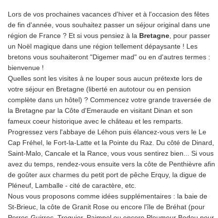
Lors de vos prochaines vacances d'hiver et à l'occasion des fêtes
de fin d'année, vous souhaitez passer un séjour original dans une
région de France ? Et si vous pensiez à la
Bretagne
, pour passer
un Noël magique dans une région tellement dépaysante ! Les
bretons vous souhaiteront "Digemer mad" ou en d'autres termes :
bienvenue !
Quelles sont les visites à ne louper sous aucun prétexte lors de
votre séjour en Bretagne (liberté en autotour ou en pension
complète dans un hôtel) ? Commencez votre grande traversée de
la Bretagne par la Côte d'Emeraude en visitant Dinan et son
fameux coeur historique avec le château et les remparts.
Progressez vers l'abbaye de Léhon puis élancez-vous vers le Le
Cap Fréhel, le Fort-la-Latte et la Pointe du Raz. Du côté de Dinard,
Saint-Malo, Cancale et la Rance, vous vous sentirez bien... Si vous
avez du temps, rendez-vous ensuite vers la côte de Penthièvre afin
de goûter aux charmes du petit port de pêche Erquy, la digue de
Pléneuf, Lamballe - cité de caractère, etc.
Nous vous proposons comme idées supplémentaires : la baie de
St-Brieuc, la côte de Granit Rose ou encore l'île de Bréhat (pour
Perros-Guirrec, Treguier, Paimpol ou encore Pleumeur Bodou pour