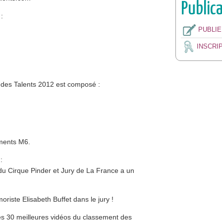
Public
:
PUBLI
INSCRI
n des Talents 2012 est composé :
ements M6.
:
e du Cirque Pinder et Jury de La France a un
riste Elisabeth Buffet dans le jury !
 les 30 meilleures vidéos du classement des