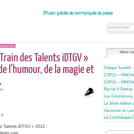
treprises
Même rub
Train des Talents iDTGV »
de l’humour, de la magie et
Chèque Santé® - 
COP21 – INNOVAT
…
COP21 – INNOVAT
Big Up 4 Startup –
né
Lou Goustassou, 
La 3ème édition d
Vacances en Lang
 ?
La Cryothérapie C
es Talents iDTGV » 2012 :
alents.com