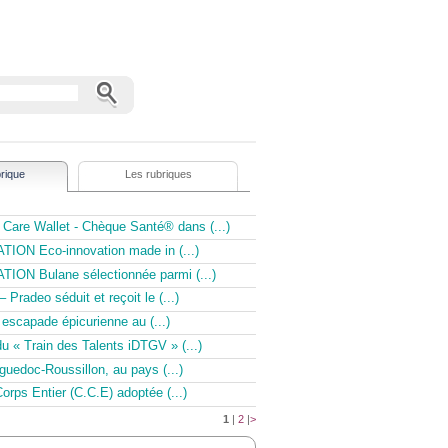
rique
Les rubriques
Care Wallet - Chèque Santé® dans (...)
ION Eco-innovation made in (...)
ION Bulane sélectionnée parmi (...)
 Pradeo séduit et reçoit le (...)
escapade épicurienne au (...)
u « Train des Talents iDTGV » (...)
uedoc-Roussillon, au pays (...)
orps Entier (C.C.E) adoptée (...)
1
|
2
|
>