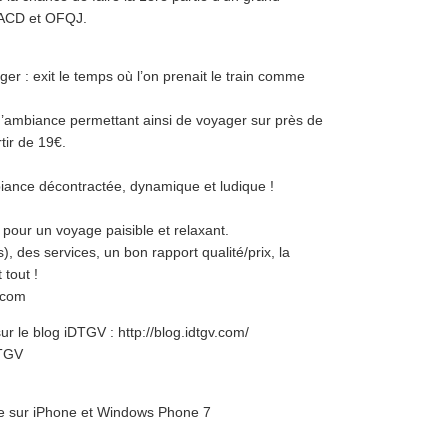
SACD et OFQJ.
r : exit le temps où l’on prenait le train comme
’ambiance permettant ainsi de voyager sur près de
tir de 19€.
iance décontractée, dynamique et ludique !
e pour un voyage paisible et relaxant.
 des services, un bon rapport qualité/prix, la
 tout !
v.com
r le blog iDTGV : http://blog.idtgv.com/
DTGV
ble sur iPhone et Windows Phone 7