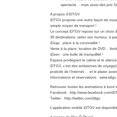
spectacle… mais aussi des prix 
A propos d’iDTGV
iDTGV propose une autre façon de voyage
simple moyen de transport !
Le concept iDTGV repose sur un choix d
30 destinations, selon son humeur, à par
iDzap : place à la convivialité !
Vente à la place, location de DVD… Amb
iDzen : une bulle de tranquillité !
Espace privilégiant le calme et le silenc
iDTGV, c’est des ambiances de voyage(s),
praticité de l’Internet,… et le plaisir avant
Informations et réservations : www.idtg
Retrouver toutes les animations à bord su
Facebook : http://www.facebook.com/i
Twitter : http://twitter.com/idtgv
L’application mobile iDTGV est disponi
A propos de Rire Ô Pluriel