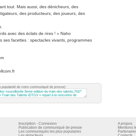
ant tout. Mais aussi, des dénicheurs, des
tigateurs, des producteurs, des joueurs, des
n.
rds avec des éclats de rires ! » Naho
s ses facettes : spectacles vivants, programmes
om
llcom.fr
a popularité de votre communiqué de presse)
Inscription - Connexion
A propos
Publication de communiqué de presse
Mentions l
Les communiqués les plus populaires
Partenaire
Les rédacteurs
Contacts