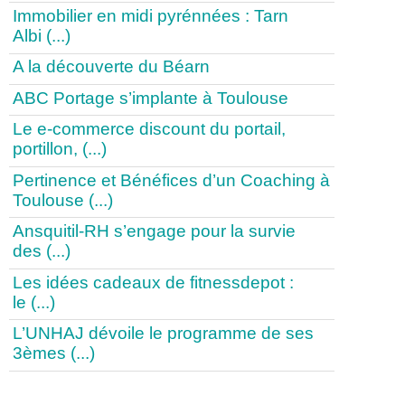
Immobilier en midi pyrénnées : Tarn
Albi (...)
A la découverte du Béarn
ABC Portage s’implante à Toulouse
Le e-commerce discount du portail,
portillon, (...)
Pertinence et Bénéfices d’un Coaching à
Toulouse (...)
Ansquitil-RH s’engage pour la survie
des (...)
Les idées cadeaux de fitnessdepot :
le (...)
L’UNHAJ dévoile le programme de ses
3èmes (...)
1
|
2
|
3
|
>