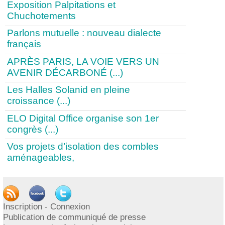
Exposition Palpitations et
Chuchotements
Parlons mutuelle : nouveau dialecte
français
APRÈS PARIS, LA VOIE VERS UN
AVENIR DÉCARBONÉ (...)
Les Halles Solanid en pleine
croissance (...)
ELO Digital Office organise son 1er
congrès (...)
Vos projets d’isolation des combles
aménageables,
1
|
2
|
3
|
4
|
5
|
6
|
7
|
8
|
9
|
>
|
...
Publication
Inscription - Connexion
Publication de communiqué de presse