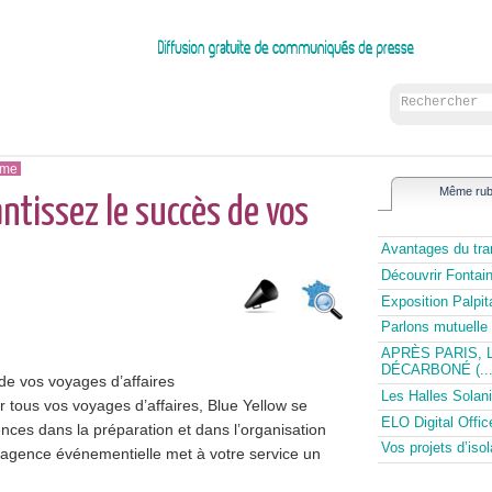
sme
Même rub
antissez le succès de vos
Avantages du tran
Découvrir Fontai
Exposition Palpi
Parlons mutuelle 
APRÈS PARIS, 
DÉCARBONÉ (...
de vos voyages d’affaires
Les Halles Solani
 tous vos voyages d’affaires, Blue Yellow se
ELO Digital Offic
ces dans la préparation et dans l’organisation
Vos projets d’is
e agence événementielle met à votre service un