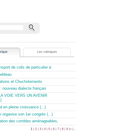
rique
Les rubriques
sport de colis de particulier à
nebleau
tations et Chuchotements
: nouveau dialecte français
LA VOIE VERS UN AVENIR
)
d en pleine croissance (...)
e organise son 1er congrès (...)
olation des combles aménageables,
1
|
2
|
3
|
4
|
5
|
6
|
7
|
8
|
9
|
>
|
...