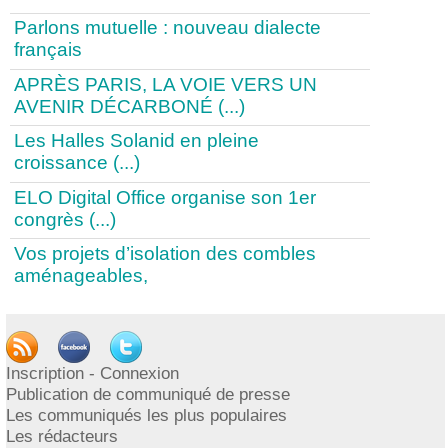
Parlons mutuelle : nouveau dialecte
français
APRÈS PARIS, LA VOIE VERS UN
AVENIR DÉCARBONÉ (...)
Les Halles Solanid en pleine
croissance (...)
ELO Digital Office organise son 1er
congrès (...)
Vos projets d’isolation des combles
aménageables,
1
|
2
|
3
|
4
|
5
|
6
|
7
|
8
|
9
|
>
|
...
Publication
Inscription - Connexion
Publication de communiqué de presse
Les communiqués les plus populaires
PUBLIER UN COMMUNIQUÉ
Les rédacteurs