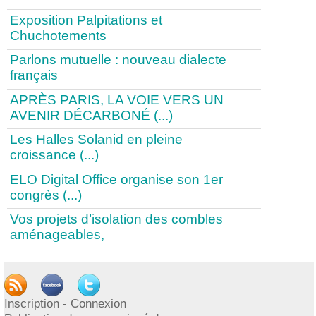
Exposition Palpitations et
Chuchotements
Parlons mutuelle : nouveau dialecte
français
APRÈS PARIS, LA VOIE VERS UN
AVENIR DÉCARBONÉ (...)
Les Halles Solanid en pleine
croissance (...)
ELO Digital Office organise son 1er
congrès (...)
Vos projets d’isolation des combles
aménageables,
1
|
2
|
3
|
4
|
5
|
6
|
7
|
8
|
9
|
>
|
...
Publication
Inscription - Connexion