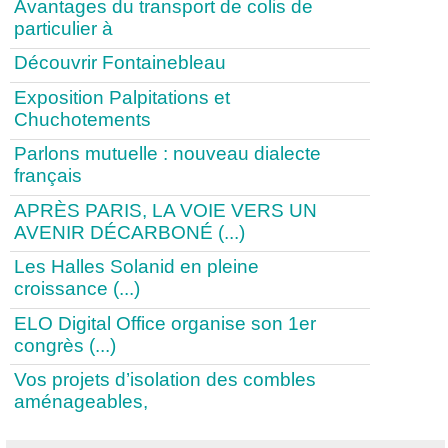
Avantages du transport de colis de
particulier à
Découvrir Fontainebleau
Exposition Palpitations et
Chuchotements
Parlons mutuelle : nouveau dialecte
français
APRÈS PARIS, LA VOIE VERS UN
AVENIR DÉCARBONÉ (...)
Les Halles Solanid en pleine
croissance (...)
ELO Digital Office organise son 1er
congrès (...)
Vos projets d’isolation des combles
aménageables,
1
|
2
|
3
|
4
|
5
|
6
|
7
|
8
|
9
|
>
|
...