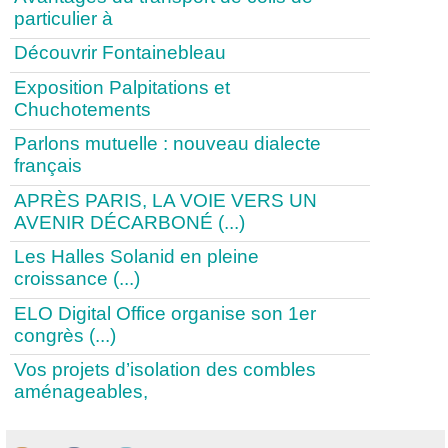
particulier à
Découvrir Fontainebleau
Exposition Palpitations et
Chuchotements
Parlons mutuelle : nouveau dialecte
français
APRÈS PARIS, LA VOIE VERS UN
AVENIR DÉCARBONÉ (...)
Les Halles Solanid en pleine
croissance (...)
ELO Digital Office organise son 1er
congrès (...)
Vos projets d’isolation des combles
aménageables,
1
|
2
|
3
|
4
|
5
|
6
|
7
|
8
|
9
|
>
|
...