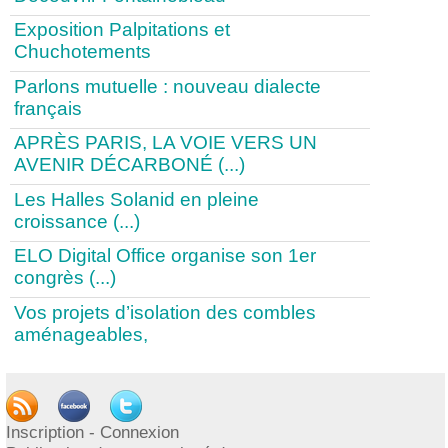
Exposition Palpitations et
Chuchotements
Parlons mutuelle : nouveau dialecte
français
APRÈS PARIS, LA VOIE VERS UN
AVENIR DÉCARBONÉ (...)
Les Halles Solanid en pleine
croissance (...)
ELO Digital Office organise son 1er
congrès (...)
Vos projets d’isolation des combles
aménageables,
1
|
2
|
3
|
4
|
5
|
6
|
7
|
8
|
9
|
>
|
...
Publication
Inscription - Connexion