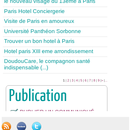
le nouveau visage du 13ème à Paris
Paris Hotel Conciergerie
Visite de Paris en amoureux
Université Panthéon Sorbonne
Trouver un bon hotel à Paris
Hotel paris XIII eme arrondissement
DoudouCare, le compagnon santé
indispensable (...)
1
|
2
|
3
|
4
|
5
|
6
|
7
|
8
|
9
|
>
|
...
Publication
PUBLIER UN COMMUNIQUÉ
DE PRESSE
INSCRIPTION / CONNEXION