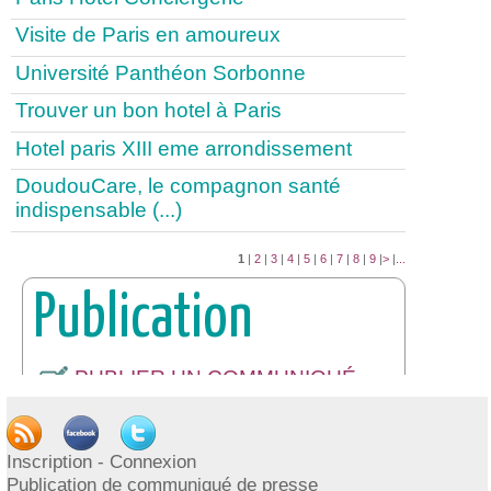
Visite de Paris en amoureux
Université Panthéon Sorbonne
Trouver un bon hotel à Paris
Hotel paris XIII eme arrondissement
DoudouCare, le compagnon santé
indispensable (...)
1
|
2
|
3
|
4
|
5
|
6
|
7
|
8
|
9
|
>
|
...
Publication
PUBLIER UN COMMUNIQUÉ
DE PRESSE
INSCRIPTION / CONNEXION
Inscription - Connexion
Publication de communiqué de presse