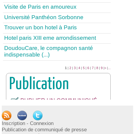
Visite de Paris en amoureux
Université Panthéon Sorbonne
Trouver un bon hotel à Paris
Hotel paris XIII eme arrondissement
DoudouCare, le compagnon santé
indispensable (...)
1
|
2
|
3
|
4
|
5
|
6
|
7
|
8
|
9
|
>
|
...
Publication
PUBLIER UN COMMUNIQUÉ
DE PRESSE
INSCRIPTION / CONNEXION
Inscription - Connexion
Publication de communiqué de presse