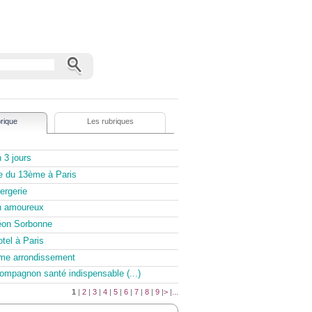
rique
Les rubriques
 3 jours
e du 13ème à Paris
ergerie
en amoureux
éon Sorbonne
tel à Paris
 eme arrondissement
ompagnon santé indispensable (...)
1
|
2
|
3
|
4
|
5
|
6
|
7
|
8
|
9
|
>
|
...