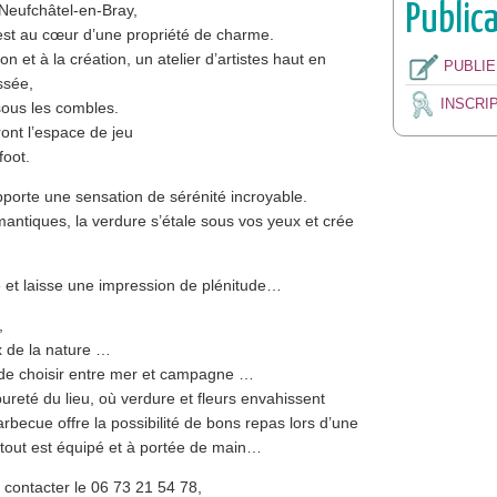
Public
e Neufchâtel-en-Bray,
est au cœur d’une propriété de charme.
n et à la création, un atelier d’artistes haut en
PUBLI
ssée,
INSCRI
sous les combles.
ont l’espace de jeu
foot.
apporte une sensation de sérénité incroyable.
antiques, la verdure s’étale sous vos yeux et crée
e et laisse une impression de plénitude…
,
 de la nature …
le de choisir entre mer et campagne …
ureté du lieu, où verdure et fleurs envahissent
arbecue offre la possibilité de bons repas lors d’une
 tout est équipé et à portée de main…
à contacter le 06 73 21 54 78,