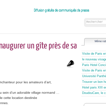
Même rub
inaugurer un gîte près de sa
Visite de Paris en
le nouveau visag
Paris Hotel Conci
Visite de Paris 
Université Panth
Trouver un bon ho
enchanteur pour les amateurs d’art,
Hotel paris XIII
 au sein d’un adorable village normand …
DoudouCare, le c
e cette location destinée
onnes.