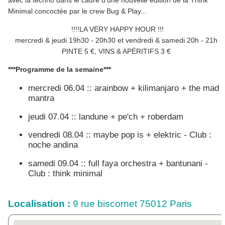
avec la techno dans le cadre d'une nouvelle édition de la Think
Minimal concoctée par le crew Bug & Play...
!!!!LA VERY HAPPY HOUR !!!
mercredi & jeudi 19h30 - 20h30 et vendredi & samedi 20h - 21h
PINTE 5 €, VINS & APÉRITIFS 3 €
***Programme de la semaine***
mercredi 06.04 :: arainbow + kilimanjaro + the mad
mantra
jeudi 07.04 :: landune + pe'ch + roberdam
vendredi 08.04 :: maybe pop is + elektric - Club :
noche andina
samedi 09.04 :: full faya orchestra + bantunani -
Club : think minimal
Localisation :
9 rue biscornet 75012 Paris