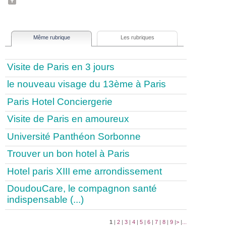
Même rubrique
Les rubriques
Visite de Paris en 3 jours
le nouveau visage du 13ème à Paris
Paris Hotel Conciergerie
Visite de Paris en amoureux
Université Panthéon Sorbonne
Trouver un bon hotel à Paris
Hotel paris XIII eme arrondissement
DoudouCare, le compagnon santé
indispensable (...)
1
|
2
|
3
|
4
|
5
|
6
|
7
|
8
|
9
|
>
|
...