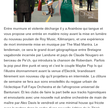
Entre murmure et violente décharge il y a Arainbow qui tangue et
vous propose une entrée en matière noisy avant la mise en lumière
du nouveau poulain de Roy Music, Kilimanjaro, et une expérience
de mort imminente mise en musique par The Mad Mantra. Le
lendemain, ce sera le grand écart géographique entre Bretagne
vagabonde incarnée par Landune et pays de Claude Nougaro en
berceau de Pe'ch, qui introduira la chanson de Roberdam. Parfois
la pop peut être punk et sexy et c'est le couple Maybe Pop Is qui
l'illustre étonnamment avant la venue d'Electrik, brandissant
fièrement son nouveau clip qu'il projettera en intermède. La clôture
de semaine se fera aux sons ensoleillés du reggae urbain de
l'éclectique Full Faya Orchestra et de l'afrogroove universel de
Bantunani. Et les clubs de faire la part belle aux tracks hypnotiques
et envoutants avec une nouvelle nuit andine orchestrée de main de
maître par Alex Davis le vendredi et une minimal house qui fricote