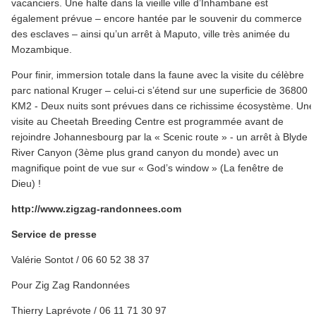
vacanciers. Une halte dans la vieille ville d’Inhambane est
également prévue – encore hantée par le souvenir du commerce
des esclaves – ainsi qu’un arrêt à Maputo, ville très animée du
Mozambique.
Pour finir, immersion totale dans la faune avec la visite du célèbre
parc national Kruger – celui-ci s’étend sur une superficie de 36800
KM2 - Deux nuits sont prévues dans ce richissime écosystème. Une
visite au Cheetah Breeding Centre est programmée avant de
rejoindre Johannesbourg par la « Scenic route » - un arrêt à Blyde
River Canyon (3ème plus grand canyon du monde) avec un
magnifique point de vue sur « God’s window » (La fenêtre de
Dieu) !
http://www.zigzag-randonnees.com
Service de presse
Valérie Sontot / 06 60 52 38 37
Pour Zig Zag Randonnées
Thierry Laprévote / 06 11 71 30 97