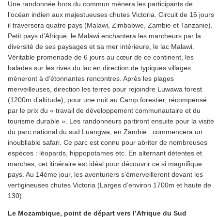
Une randonnée hors du commun mènera les participants de
l’océan indien aux majestueuses chutes Victoria. Circuit de 16 jours,
il traversera quatre pays (Malawi, Zimbabwe, Zambie et Tanzanie).
Petit pays d’Afrique, le Malawi enchantera les marcheurs par la
diversité de ses paysages et sa mer intérieure, le lac Malawi.
Véritable promenade de 6 jours au cœur de ce continent, les
balades sur les rives du lac en direction de typiques villages
mèneront à d’étonnantes rencontres. Après les plages
merveilleuses, direction les terres pour rejoindre Luwawa forest
(1200m d’altitude), pour une nuit au Camp forestier, récompensé
par le prix du « travail de développement communautaire et du
tourisme durable ». Les randonneurs partiront ensuite pour la visite
du parc national du sud Luangwa, en Zambie : commencera un
inoubliable safari. Ce parc est connu pour abriter de nombreuses
espèces : léopards, hippopotames etc. En alternant détentes et
marches, cet itinéraire est idéal pour découvrir ce si magnifique
pays. Au 14ème jour, les aventuriers s’émerveilleront devant les
vertigineuses chutes Victoria (Larges d’environ 1700m et haute de
130).
Le Mozambique, point de départ vers l’Afrique du Sud