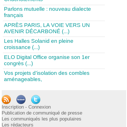
Parlons mutuelle : nouveau dialecte
français
APRÈS PARIS, LA VOIE VERS UN
AVENIR DÉCARBONÉ (...)
Les Halles Solanid en pleine
croissance (...)
ELO Digital Office organise son 1er
congrès (...)
Vos projets d’isolation des combles
aménageables,
1
|
2
|
3
|
4
|
5
|
6
|
7
|
8
|
9
|
>
|
...
Publication
Inscription - Connexion
Publication de communiqué de presse
Les communiqués les plus populaires
PUBLIER UN COMMUNIQUÉ
Les rédacteurs