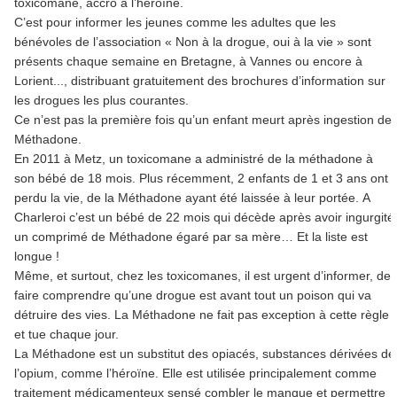
toxicomane, accro à l’héroïne.
C’est pour informer les jeunes comme les adultes que les
bénévoles de l’association « Non à la drogue, oui à la vie » sont
présents chaque semaine en Bretagne, à Vannes ou encore à
Lorient..., distribuant gratuitement des brochures d’information sur
les drogues les plus courantes.
Ce n’est pas la première fois qu’un enfant meurt après ingestion de
Méthadone.
En 2011 à Metz, un toxicomane a administré de la méthadone à
son bébé de 18 mois. Plus récemment, 2 enfants de 1 et 3 ans ont
perdu la vie, de la Méthadone ayant été laissée à leur portée. A
Charleroi c’est un bébé de 22 mois qui décède après avoir ingurgité
un comprimé de Méthadone égaré par sa mère… Et la liste est
longue !
Même, et surtout, chez les toxicomanes, il est urgent d’informer, de
faire comprendre qu’une drogue est avant tout un poison qui va
détruire des vies. La Méthadone ne fait pas exception à cette règle
et tue chaque jour.
La Méthadone est un substitut des opiacés, substances dérivées de
l’opium, comme l’héroïne. Elle est utilisée principalement comme
traitement médicamenteux sensé combler le manque et permettre