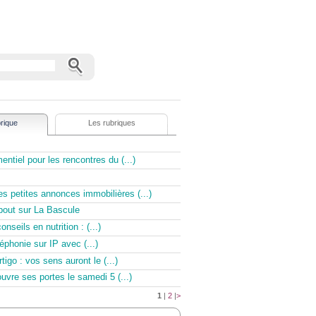
rique
Les rubriques
ntiel pour les rencontres du (...)
 petites annonces immobilières (...)
out sur La Bascule
nseils en nutrition : (...)
léphonie sur IP avec (...)
igo : vos sens auront le (...)
uvre ses portes le samedi 5 (...)
1
|
2
|
>