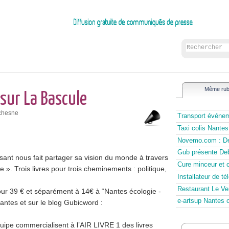
Même rub
sur La Bascule
uchesne
Transport événeme
Taxi colis Nantes
Novemo.com : Des
Gub présente Deb
sant nous fait partager sa vision du monde à travers
Cure minceur et co
e ». Trois livres pour trois cheminements : politique,
Installateur de té
Restaurant Le Vert
our 39 € et séparément à 14€ à “Nantes écologie -
e-artsup Nantes o
antes et sur le blog Gubicword :
ipe commercialisent à l’AIR LIVRE 1 des livres