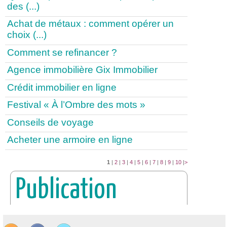
des (...)
Achat de métaux : comment opérer un
choix (...)
Comment se refinancer ?
Agence immobilière Gix Immobilier
Crédit immobilier en ligne
Festival « À l’Ombre des mots »
Conseils de voyage
Acheter une armoire en ligne
1
|
2
|
3
|
4
|
5
|
6
|
7
|
8
|
9
|
10
|
>
Publication
PUBLIER UN COMMUNIQUÉ