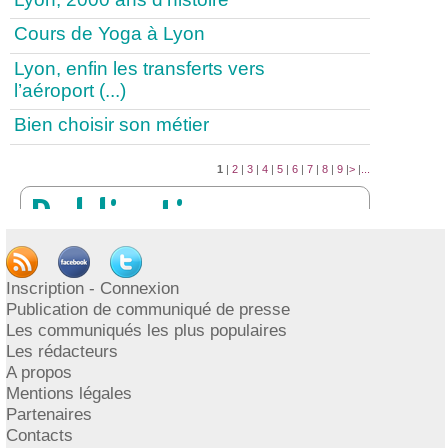
Cours de Yoga à Lyon
Lyon, enfin les transferts vers
l’aéroport (...)
Bien choisir son métier
1
|
2
|
3
|
4
|
5
|
6
|
7
|
8
|
9
|
>
|
...
Publication
PUBLIER UN COMMUNIQUÉ
Inscription - Connexion
DE PRESSE
Publication de communiqué de presse
Les communiqués les plus populaires
INSCRIPTION / CONNEXION
Les rédacteurs
A propos
Mentions légales
Partenaires
Contacts