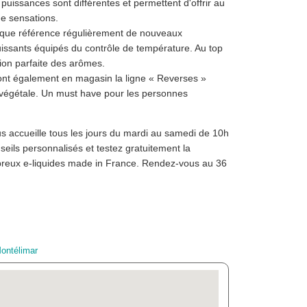
puissances sont différentes et permettent d'offrir au
e sensations.
ique référence régulièrement de nouveaux
ssants équipés du contrôle de température. Au top
ion parfaite des arômes.
nt également en magasin la ligne « Reverses »
végétale. Un must have pour les personnes
 accueille tous les jours du mardi au samedi de 10h
eils personnalisés et testez gratuitement la
mbreux e-liquides made in France. Rendez-vous au 36
Montélimar