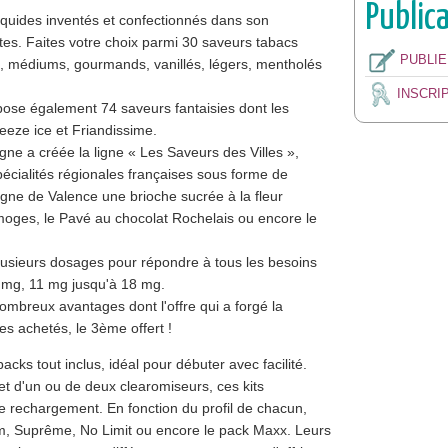
Public
quides inventés et confectionnés dans son
tes. Faites votre choix parmi 30 saveurs tabacs
PUBLI
s, médiums, gourmands, vanillés, légers, mentholés
INSCRI
ose également 74 saveurs fantaisies dont les
reeze ice et Friandissime.
ne a créée la ligne « Les Saveurs des Villes »,
écialités régionales françaises sous forme de
gne de Valence une brioche sucrée à la fleur
imoges, le Pavé au chocolat Rochelais ou encore le
plusieurs dosages pour répondre à tous les besoins
8 mg, 11 mg jusqu'à 18 mg.
nombreux avantages dont l'offre qui a forgé la
des achetés, le 3ème offert !
ks tout inclus, idéal pour débuter avec facilité.
et d'un ou de deux clearomiseurs, ces kits
e rechargement. En fonction du profil de chacun,
um, Suprême, No Limit ou encore le pack Maxx. Leurs