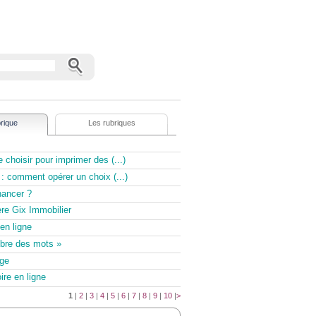
rique
Les rubriques
 choisir pour imprimer des (...)
: comment opérer un choix (...)
nancer ?
re Gix Immobilier
en ligne
mbre des mots »
ge
re en ligne
1
|
2
|
3
|
4
|
5
|
6
|
7
|
8
|
9
|
10
|
>