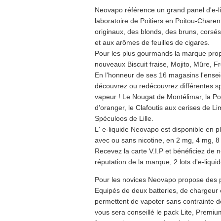
Neovapo référence un grand panel d'e-li
laboratoire de Poitiers en Poitou-Charen
originaux, des blonds, des bruns, corsé
et aux arômes de feuilles de cigares.
Pour les plus gourmands la marque prop
nouveaux Biscuit fraise, Mojito, Mûre, F
En l'honneur de ses 16 magasins l'enseig
découvrez ou redécouvrez différentes sp
vapeur ! Le Nougat de Montélimar, la Po
d'oranger, le Clafoutis aux cerises de L
Spéculoos de Lille.
L' e-liquide Neovapo est disponible en 
avec ou sans nicotine, en 2 mg, 4 mg, 
Recevez la carte V.I.P et bénéficiez de 
réputation de la marque, 2 lots d'e-liqui
Pour les novices Neovapo propose des pac
Equipés de deux batteries, de chargeur 
permettent de vapoter sans contrainte d
vous sera conseillé le pack Lite, Premi