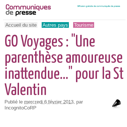
Accueil du site
Autres pays
Tourisme
GO Voyages : "Une
parenthèse amoureuse
inattendue..." pour la St
Valentin
Publié le
mercredi 6 février 2013
, par
IncognitoCoRP