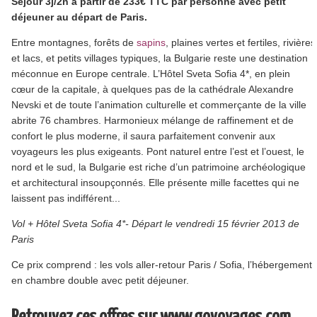
Séjour 3j/2n à partir de 233€ TTC par personne avec petit
déjeuner au départ de Paris.
Entre montagnes, forêts de
sapins
, plaines vertes et fertiles, rivières
et lacs, et petits villages typiques, la Bulgarie reste une destination
méconnue en Europe centrale. L’Hôtel Sveta Sofia 4*, en plein
cœur de la capitale, à quelques pas de la cathédrale Alexandre
Nevski et de toute l’animation culturelle et commerçante de la ville
abrite 76 chambres. Harmonieux mélange de raffinement et de
confort le plus moderne, il saura parfaitement convenir aux
voyageurs les plus exigeants. Pont naturel entre l’est et l’ouest, le
nord et le sud, la Bulgarie est riche d’un patrimoine archéologique
et architectural insoupçonnés. Elle présente mille facettes qui ne
laissent pas indifférent...
Vol + Hôtel Sveta Sofia 4*- Départ le vendredi 15 février 2013 de
Paris
Ce prix comprend : les vols aller-retour Paris / Sofia, l’hébergement
en chambre double avec petit déjeuner.