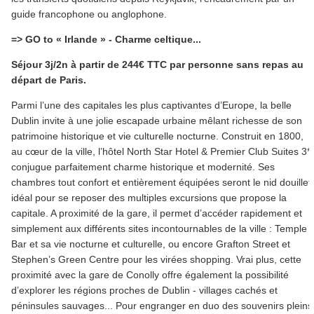
guide francophone ou anglophone.
=> GO to « Irlande » - Charme celtique...
Séjour 3j/2n à partir de 244€ TTC par personne sans repas au
départ de Paris.
Parmi l’une des capitales les plus captivantes d’Europe, la belle
Dublin invite à une jolie escapade urbaine mêlant richesse de son
patrimoine historique et vie culturelle nocturne. Construit en 1800,
au cœur de la ville, l’hôtel North Star Hotel & Premier Club Suites 3*
conjugue parfaitement charme historique et modernité. Ses
chambres tout confort et entièrement équipées seront le nid douillet
idéal pour se reposer des multiples excursions que propose la
capitale. A proximité de la gare, il permet d’accéder rapidement et
simplement aux différents sites incontournables de la ville : Temple
Bar et sa vie nocturne et culturelle, ou encore Grafton Street et
Stephen’s Green Centre pour les virées shopping. Vrai plus, cette
proximité avec la gare de Conolly offre également la possibilité
d’explorer les régions proches de Dublin - villages cachés et
péninsules sauvages... Pour engranger en duo des souvenirs pleins