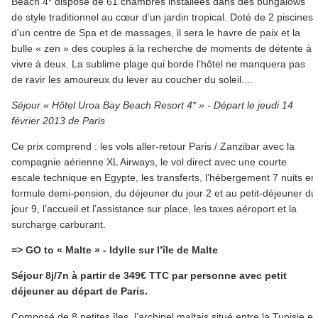
Beach 4* dispose de 61 chambres installées dans des bungalows
de style traditionnel au cœur d’un jardin tropical. Doté de 2 piscines,
d’un centre de Spa et de massages, il sera le havre de paix et la
bulle « zen » des couples à la recherche de moments de détente à
vivre à deux. La sublime plage qui borde l’hôtel ne manquera pas
de ravir les amoureux du lever au coucher du soleil....
Séjour « Hôtel Uroa Bay Beach Resort 4* » - Départ le jeudi 14
février 2013 de Paris
Ce prix comprend : les vols aller-retour Paris / Zanzibar avec la
compagnie aérienne XL Airways, le vol direct avec une courte
escale technique en Egypte, les transferts, l’hébergement 7 nuits en
formule demi-pension, du déjeuner du jour 2 et au petit-déjeuner du
jour 9, l’accueil et l’assistance sur place, les taxes aéroport et la
surcharge carburant.
=> GO to « Malte » - Idylle sur l’île de Malte
Séjour 8j/7n à partir de 349€ TTC par personne avec petit
déjeuner au départ de Paris.
Composé de 8 petites îles, l’archipel maltais situé entre la Tunisie et