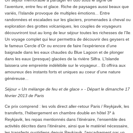
Un séjour mémorable à partager en duo sous le signe de
l’aventure, entre feu et glace. Riche de paysages aussi beaux que
variés, l’Islande provoque de multiples émotions... Entre
randonnées et escalades sur les glaciers, promenades à cheval ou
exploration des grottes volcaniques, les couples de voyageurs
découvriront tout au long de leur séjour toutes les richesses de l’île.
Un voyage complet qui leur permettra de découvrir des geysers et
le fameux Cercle d’Or ou encore de faire l’expérience d’une
baignade dans les eaux chaudes du Blue Lagoon et de plonger
dans les eaux (presque) glacées de la rivière Silfra. L’Islande
laissera une empreinte indélébile sur le voyageur... Et offrira aux
amoureux des instants forts et uniques au coeur d’une nature
généreuse...
Séjour « Un mélange de feu et de glace » - Départ le dimanche 17
février 2013 de Paris
Ce prix comprend : les vols direct aller-retour Paris / Reykjavik, les
transferts, l’hébergement en chambre double en hôtel 3* à
Reykjavik, les repas mentionnés dans l’itinéraire, l’ensemble des
activités décrites dans l’itinéraire, ainsi que le matériel nécessaire,
les transferts quotidiens depuis Reykjavik, l'encadrement par un