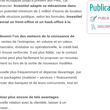
rcial échappait jusqu’à présent aux PME, car
Public
inancier.
Investitel adapte ce mécanisme dans
un potentiel minimum de 1 million d’euros de location
lle structure juridique, selon les formules,
Investitel
PUBLI
cial un front-office et un back-office à la
INSCRI
devenir l’un des moteurs de la croissance de
es ventes de l’entreprise, en volume et en valeur,
ancière, évolutive ou opérationnelle, le crédit-bail,
n trouve renforcée. Il est plus fidèle, car le contact
prise peut plus facilement lui proposer un nouveau
cement ou lors de la sortie de nouveaux modèles.
enouvelle plus fréquemment et dépense davantage, par
tions packagées (matériel + services + financement)
ncier des banques et de leurs concurrents, tout en
river plus encore de tels avantages
.
velle relation avec la clientèle, laisser à un
ganiser…