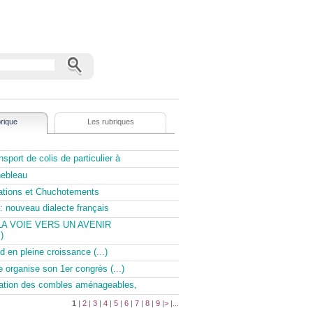
rique
Les rubriques
sport de colis de particulier à
nebleau
tations et Chuchotements
: nouveau dialecte français
LA VOIE VERS UN AVENIR
)
d en pleine croissance (...)
e organise son 1er congrès (...)
olation des combles aménageables,
1
|
2
|
3
|
4
|
5
|
6
|
7
|
8
|
9
|
>
|
...