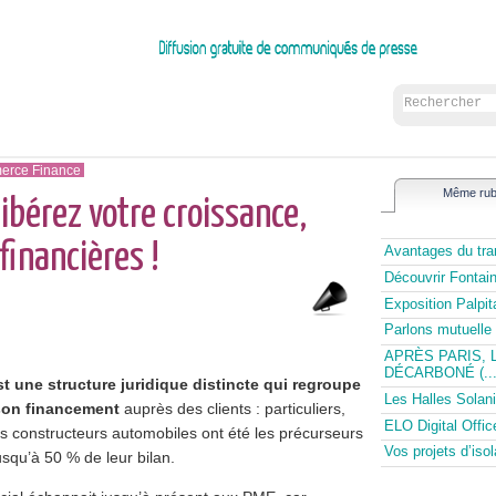
rce Finance
Même rub
libérez votre croissance,
financières !
Avantages du tran
Découvrir Fontai
Exposition Palpi
Parlons mutuelle 
APRÈS PARIS, 
DÉCARBONÉ (...
st une structure juridique distincte qui regroupe
Les Halles Solani
 son financement
auprès des clients : particuliers,
ELO Digital Offic
es constructeurs automobiles ont été les précurseurs
Vos projets d’is
usqu’à 50 % de leur bilan.