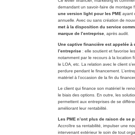
Ce levier financier, marketing et comme
demandant un savoir-faire de montage f
une version light pour les PME
ayant 
annuelle. Avec ou sans création de nouve
met à la disposition du service commer
marque de l’entreprise
, après audit.
Une captive financière est appelée à 
l’entreprise
: elle soutient et favorise l
notamment par le recours à la location fin
le LOA, etc. La relation avec le client s’e
perdure pendant le financement. L’entre
matériel à l’occasion de la fin du finan
Le client qui finance son matériel le r
le biais des options. En outre, les solu
permettent aux entreprises de se différe
améliorant leur rentabilité.
Les PME n’ont plus de raison de se p
Accroître sa rentabilité, impulser une nou
intervenant extérieur le soin de tout or