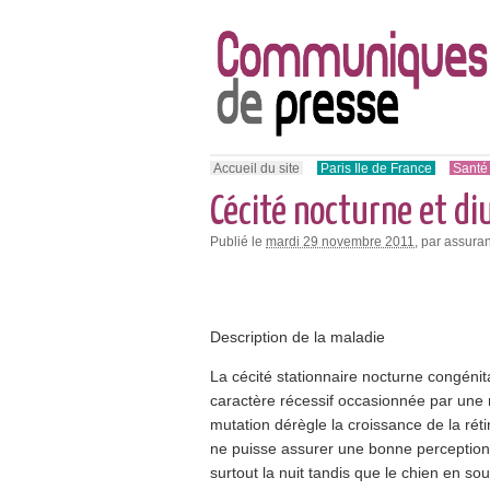
Accueil du site
Paris Ile de France
Santé
Cécité nocturne et di
Publié le
mardi 29 novembre 2011
, par assura
Description de la maladie
La cécité stationnaire nocturne congéni
caractère récessif occasionnée par une m
mutation dérègle la croissance de la rét
ne puisse assurer une bonne perception v
surtout la nuit tandis que le chien en so