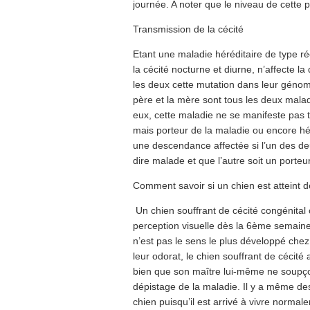
journée. A noter que le niveau de cette p
Transmission de la cécité
Etant une maladie héréditaire de type réc
la cécité nocturne et diurne, n’affecte 
les deux cette mutation dans leur génome
père et la mère sont tous les deux mal
eux, cette maladie ne se manifeste pas t
mais porteur de la maladie ou encore hé
une descendance affectée si l’un des deu
dire malade et que l’autre soit un porteu
Comment savoir si un chien est atteint d
Un chien souffrant de cécité congénita
perception visuelle dès la 6ème semaine
n’est pas le sens le plus développé che
leur odorat, le chien souffrant de cécité
bien que son maître lui-même ne soupçon
dépistage de la maladie. Il y a même des
chien puisqu’il est arrivé à vivre normal