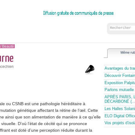
 / Beauté
Même rub
urne
ncechien
Avantages du tran
Découvrir Fontai
Exposition Palpi
Parlons mutuelle 
APRÈS PARIS, 
DÉCARBONÉ (...
tale ou CSNB est une pathologie héréditaire à
Les Halles Solani
utation génétique affectant la rétine de l’œil. Cette
ELO Digital Offic
ine ainsi que son alimentation de manière à ce qu’elle
Vos projets d’is
isuelle. D’où l’état de cécité qui se prononce
uffrant est doté d’une perception réduite durant la