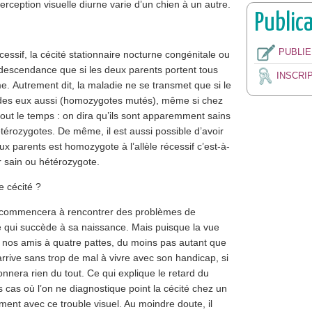
erception visuelle diurne varie d’un chien à un autre.
Public
PUBLI
essif, la cécité stationnaire nocturne congénitale ou
la descendance que si les deux parents portent tous
INSCRI
. Autrement dit, la maladie ne se transmet que si le
ades eux aussi (homozygotes mutés), même si chez
out le temps : on dira qu’ils sont apparemment sains
térozygotes. De même, il est aussi possible d’avoir
x parents est homozygote à l’allèle récessif c’est-à-
r sain ou hétérozygote.
e cécité ?
l commencera à rencontrer des problèmes de
 qui succède à sa naissance. Mais puisque la vue
z nos amis à quatre pattes, du moins pas autant que
 arrive sans trop de mal à vivre avec son handicap, si
nera rien du tout. Ce qui explique le retard du
 cas où l’on ne diagnostique point la cécité chez un
ement avec ce trouble visuel. Au moindre doute, il