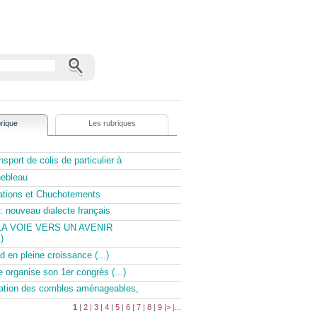
rique
Les rubriques
sport de colis de particulier à
nebleau
tations et Chuchotements
: nouveau dialecte français
LA VOIE VERS UN AVENIR
)
d en pleine croissance (...)
e organise son 1er congrès (...)
olation des combles aménageables,
1
|
2
|
3
|
4
|
5
|
6
|
7
|
8
|
9
|
>
|
...