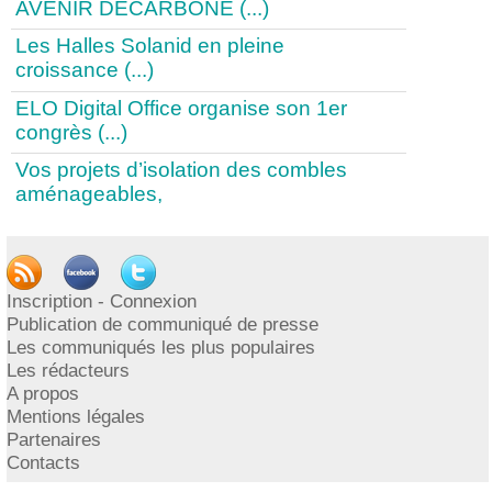
AVENIR DÉCARBONÉ (...)
Les Halles Solanid en pleine
croissance (...)
ELO Digital Office organise son 1er
congrès (...)
Vos projets d’isolation des combles
aménageables,
1
|
2
|
3
|
4
|
5
|
6
|
7
|
8
|
9
|
>
|
...
Publication
Inscription - Connexion
Publication de communiqué de presse
Les communiqués les plus populaires
PUBLIER UN COMMUNIQUÉ
Les rédacteurs
DE PRESSE
A propos
Mentions légales
INSCRIPTION / CONNEXION
Partenaires
Contacts