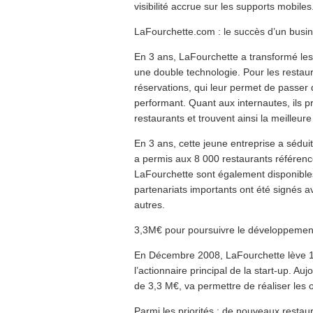
visibilité accrue sur les supports mobiles
LaFourchette.com : le succès d’un busi
En 3 ans, LaFourchette a transformé les
une double technologie. Pour les restaur
réservations, qui leur permet de passer 
performant. Quant aux internautes, ils p
restaurants et trouvent ainsi la meilleure
En 3 ans, cette jeune entreprise a séduit
a permis aux 8 000 restaurants référen
LaFourchette sont également disponibles
partenariats importants ont été signés 
autres.
3,3M€ pour poursuivre le développemen
En Décembre 2008, LaFourchette lève 1
l’actionnaire principal de la start-up. A
de 3,3 M€, va permettre de réaliser les o
Parmi les priorités : de nouveaux resta