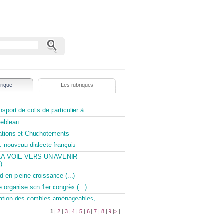
rique
Les rubriques
sport de colis de particulier à
nebleau
tations et Chuchotements
: nouveau dialecte français
LA VOIE VERS UN AVENIR
)
d en pleine croissance (...)
e organise son 1er congrès (...)
olation des combles aménageables,
1
|
2
|
3
|
4
|
5
|
6
|
7
|
8
|
9
|
>
|
...