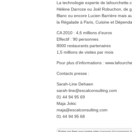
La technologie experte de lafourchette
Hélène Darroze ou Joël Robuchon, de 
Blanc ou encore Lucien Barrière mais a
la Régalade à Paris, Cuisine et Dépen
CA 2010 : 4,6 millions d’euros
Effectif : 90 personnes
8000 restaurants partenaires
1,5 millions de visites par mois
Pour plus d’informations : www.lafourch
Contacts presse :
Sarah-Line Dehaen
sarah-line@escalconsulting.com
01 44 94 95 69
Maja Jokic
maja@escalconsulting.com
01 44 94 95 68
Faire un lien sur votre site
(permet d'augmenter l