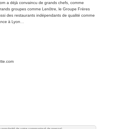
.com a déjà convaincu de grands chefs, comme
grands groupes comme Lenôtre, le Groupe Frères
ussi des restaurants indépendants de qualité comme
dance à Lyon…
ette.com
a popularité de votre communiqué de presse)