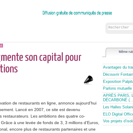
et
Même rub
mente son capital pour
tions
Avantages du tran
Découvrir Fontai
Exposition Palpi
Parlons mutuelle 
APRÈS PARIS, 
DÉCARBONÉ (...
vation de restaurants en ligne, annonce aujourd’hui
Les Halles Solani
pement. Lancé en 2007, ce site est devenu
ELO Digital Offic
es restaurateurs. Les ambitions des quatre co-
Vos projets d’is
. Grâce à une levée de fonds de 3, 3 millions d’Euros,
onal, encore plus de restaurants partenaires et une