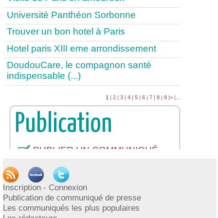
Université Panthéon Sorbonne
Trouver un bon hotel à Paris
Hotel paris XIII eme arrondissement
DoudouCare, le compagnon santé
indispensable (...)
1
|
2
|
3
|
4
|
5
|
6
|
7
|
8
|
9
|
>
|
...
Publication
PUBLIER UN COMMUNIQUÉ
DE PRESSE
INSCRIPTION / CONNEXION
Inscription - Connexion
Publication de communiqué de presse
Les communiqués les plus populaires