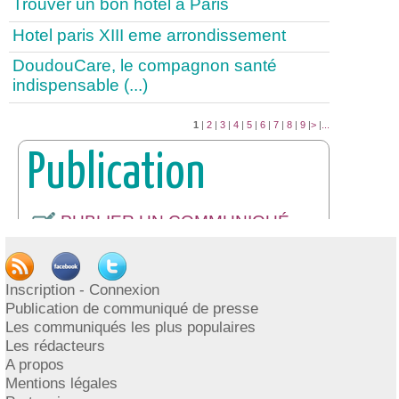
Trouver un bon hotel à Paris
Hotel paris XIII eme arrondissement
DoudouCare, le compagnon santé
indispensable (...)
1
|
2
|
3
|
4
|
5
|
6
|
7
|
8
|
9
|
>
|
...
Publication
PUBLIER UN COMMUNIQUÉ
DE PRESSE
INSCRIPTION / CONNEXION
Inscription - Connexion
Publication de communiqué de presse
Les communiqués les plus populaires
Les rédacteurs
A propos
Mentions légales