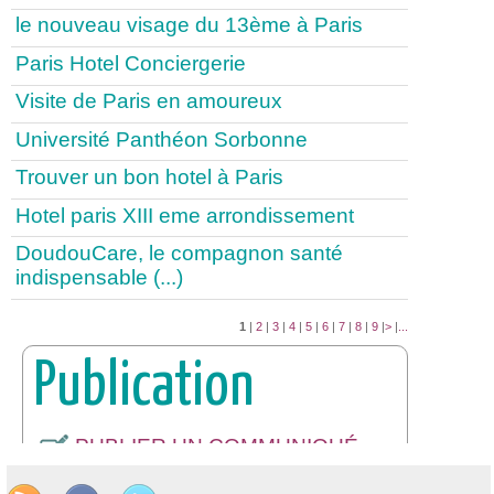
le nouveau visage du 13ème à Paris
Paris Hotel Conciergerie
Visite de Paris en amoureux
Université Panthéon Sorbonne
Trouver un bon hotel à Paris
Hotel paris XIII eme arrondissement
DoudouCare, le compagnon santé
indispensable (...)
1
|
2
|
3
|
4
|
5
|
6
|
7
|
8
|
9
|
>
|
...
Publication
PUBLIER UN COMMUNIQUÉ
DE PRESSE