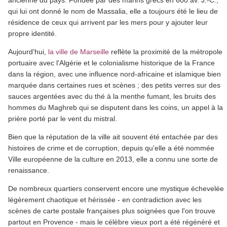
ancienne du pays. Fondée par des marins grecs en 600 av. J.-C.,
qui lui ont donné le nom de Massalia, elle a toujours été le lieu de
résidence de ceux qui arrivent par les mers pour y ajouter leur
propre identité.
Aujourd'hui,
la ville de Marseille
reflète la proximité de la métropole
portuaire avec l'Algérie et le colonialisme historique de la France
dans la région, avec une influence nord-africaine et islamique bien
marquée dans certaines rues et scènes ; des petits verres sur des
sauces argentées avec du thé à la menthe fumant, les bruits des
hommes du Maghreb qui se disputent dans les coins, un appel à la
prière porté par le vent du mistral.
Bien que la réputation de la ville ait souvent été entachée par des
histoires de crime et de corruption, depuis qu'elle a été nommée
Ville européenne de la culture en 2013, elle a connu une sorte de
renaissance.
De nombreux quartiers conservent encore une mystique échevelée,
légèrement chaotique et hérissée - en contradiction avec les
scènes de carte postale françaises plus soignées que l'on trouve
partout en Provence - mais le célèbre vieux port a été régénéré et