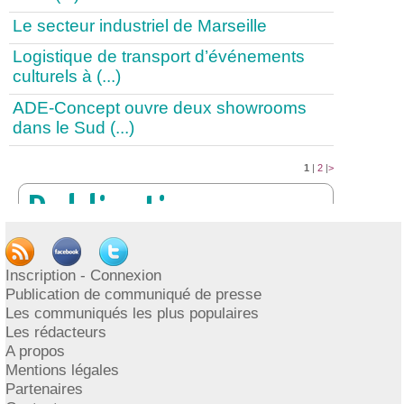
Le secteur industriel de Marseille
Logistique de transport d’événements
culturels à (...)
ADE-Concept ouvre deux showrooms
dans le Sud (...)
1
|
2
|
>
Publication
PUBLIER UN COMMUNIQUÉ
Inscription - Connexion
DE PRESSE
Publication de communiqué de presse
Les communiqués les plus populaires
INSCRIPTION / CONNEXION
Les rédacteurs
A propos
Mentions légales
Partenaires