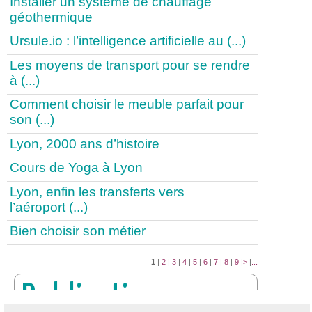
Installer un système de chauffage
géothermique
Ursule.io : l’intelligence artificielle au (...)
Les moyens de transport pour se rendre
à (...)
Comment choisir le meuble parfait pour
son (...)
Lyon, 2000 ans d’histoire
Cours de Yoga à Lyon
Lyon, enfin les transferts vers
l’aéroport (...)
Bien choisir son métier
1
|
2
|
3
|
4
|
5
|
6
|
7
|
8
|
9
|
>
|
...
Publication