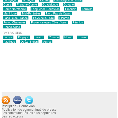
Corse
Franche Comté
Guadeloupe
Guyane
Haute Normandie
Languedoc Roussillon
Limousin
Lorraine
Martinique
Midi-Pyrénées
Nord Pas de Calais
Paris Ile de France
Pays de la Loire
Picardie
Poitou Charentes
Provence Alpes Côte d’Azur
Réunion
Rhône-Alpes
PAYS VOISINS :
Europe
Belgique
Suisse
Canada
Maroc
Tunisie
Pacifique
Océan Indien
Autres
Inscription - Connexion
Publication de communiqué de presse
Les communiqués les plus populaires
Les rédacteurs