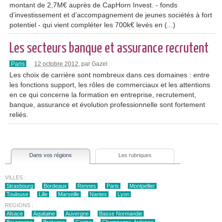
montant de 2,7M€ auprès de CapHorn Invest. - fonds
d’investissement et d’accompagnement de jeunes sociétés à fort
potentiel - qui vient compléter les 700k€ levés en (...)
Les secteurs banque et assurance recrutent
Paris
12 octobre 2012
, par Gazel
Les choix de carrière sont nombreux dans ces domaines : entre
les fonctions support, les rôles de commerciaux et les attentions
en ce qui concerne la formation en entreprise, recrutement,
banque, assurance et évolution professionnelle sont fortement
reliés.
Dans vos régions
Les rubriques
VILLES :
Strasbourg
Bordeaux
Rennes
Paris
Montpellier
Toulouse
Lille
Marseille
Nantes
Lyon
REGIONS :
Alsace
Aquitaine
Auvergne
Basse Normandie
Bourgogne
Bretagne
Centre
Champagne-Ardenne